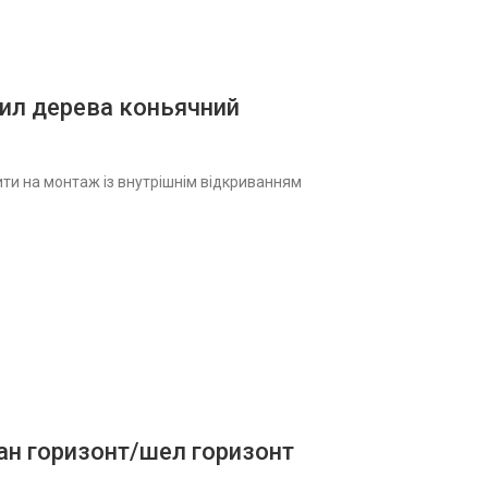
Спил дерева коньячний
ити на монтаж із внутрішнім відкриванням
тан горизонт/шел горизонт