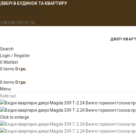
ДВЕРІ В БУДИНОК ТА КВАРТИРУ
Skip to navigation
Skip to main content
+38 098 335 41 35
ДВЕРІ КВАР
Search
Login / Register
0
Wishlist
0
items
0
грн.
0
items
0
грн.
Menu
Sold out
Click to enlarge