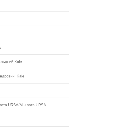
6
льдний Kale
ндровий Kale
вата URSA/Мін.вата URSA