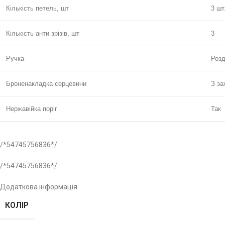
Кількість петель, шт
3 шт
Кількість анти зрізів, шт
3
Ручка
Розд
Броненакладка серцевини
З за
Нержавійка поріг
Так
/*54745756836*/
/*54745756836*/
Додаткова інформація
КОЛІР