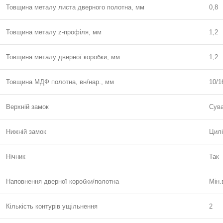
Товщина металу листа дверного полотна, мм
0,8
Товщина металу z-профіля, мм
1,2
Товщина металу дверної коробки, мм
1,2
Товщина МДФ полотна, вн/нар., мм
10/1
Верхній замок
Сува
Нижній замок
Цилі
Нічник
Так
Наповнення дверної коробки/полотна
Мін.
Кількість контурів ущільнення
2