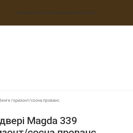
+38 098 335 41 35
INFO@DVERI-LUX.COM.UA
 Венге горизонт/сосна прованс
 двері Magda 339
ризонт/сосна прованс