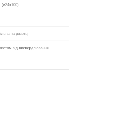
. (⌀24х100)
ільна на розетці
хистом від висвердлювання