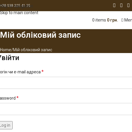
+38 098 335 41 35
Skip to navigation
Skip to main content
Me
0
items
0
грн.
Мій обліковий запис
Home
Мій обліковий запис
Увійти
*
огін чи e-mail адреса
*
assword
Log in