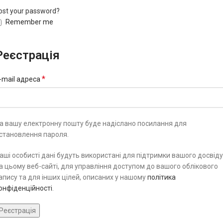
ost your password?
Remember me
Реєстрація
*
-mail адреса
а вашу електронну пошту буде надіслано посилання для
становлення пароля.
аші особисті дані будуть використані для підтримки вашого досвіду
а цьому веб-сайті, для управління доступом до вашого облікового
апису та для інших цілей, описаних у нашому
політика
онфіденційності
.
Реєстрація